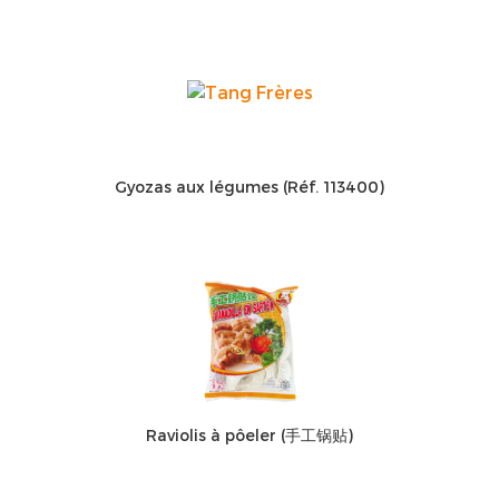
Gyozas aux légumes (Réf. 113400)
Raviolis à pôeler (手工锅贴)