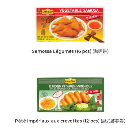
Samossa Légumes (16 pcs) (咖喱饼)
Pâté impériaux aux crevettes (12 pcs) (越式虾春卷)