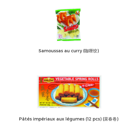
Samoussas au curry (咖喱饺)
Pâtés impériaux aux légumes (12 pcs) (菜春卷)