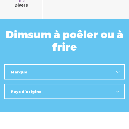
Divers
Dimsum à poêler ou à
frire