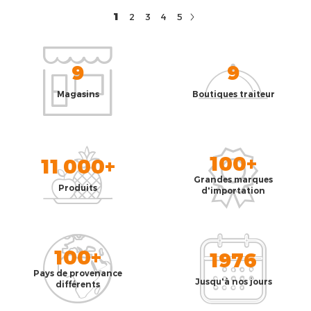
1
2
3
4
5
9
9
Magasins
Boutiques traiteur
100+
11 000+
Grandes marques
Produits
d'importation
100+
1976
Pays de provenance
Jusqu'à nos jours
différents