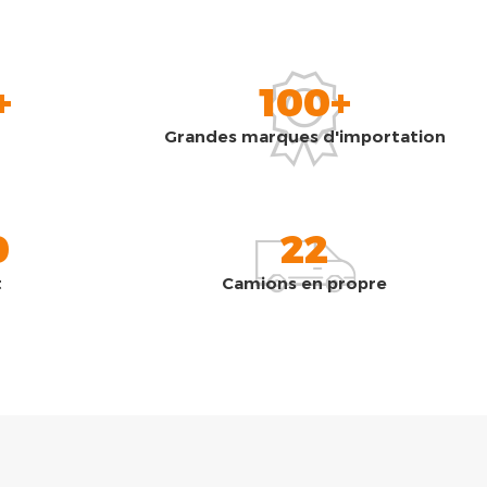
+
100+
Grandes marques d'importation
0
22
t
Camions en propre