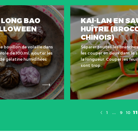
 LONG BAO
KAI-LAN EN SA
ALLOWEEN
HUÎTRE (BROCO
CHINOIS)
e bouillon de volaille dans
Séparer toutes les branches
role de 100 ml, ajouter les
les couper en deux dans le 
 de gélatine humidifiées
la longueur. Couper les feuil
sont trop..
...
11
1
9
10