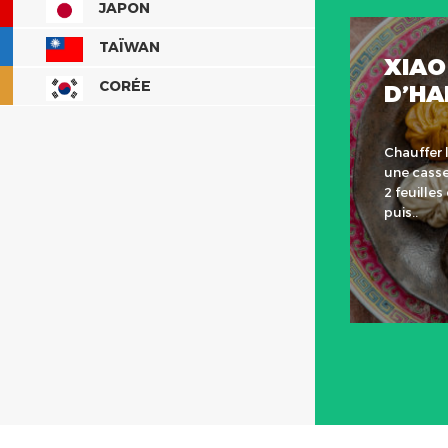
JAPON
TAÏWAN
XIAO
CORÉE
D’H
Chauffer l
une casse
2 feuilles
puis..