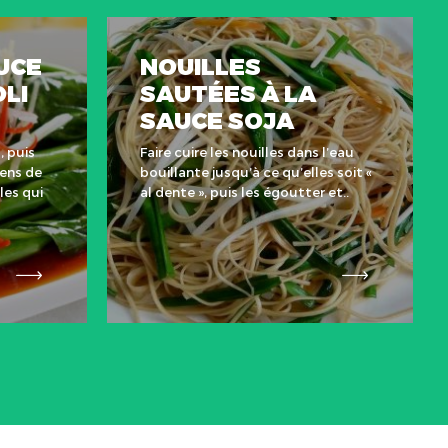
UCE
NOUILLES
LI
SAUTÉES À LA
SAUCE SOJA
, puis
Faire cuire les nouilles dans l’eau
sens de
bouillante jusqu’à ce qu’elles soit «
les qui
al dente », puis les égoutter et..