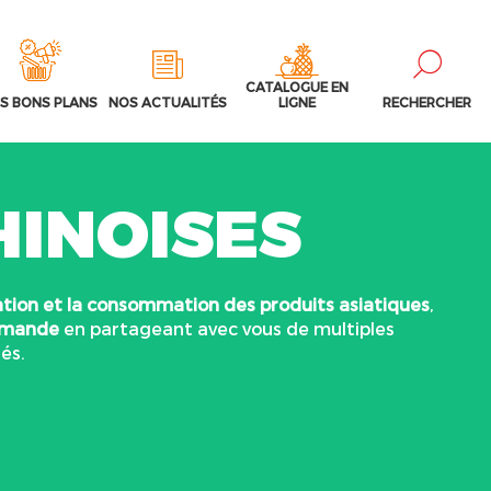
CATALOGUE EN
S BONS PLANS
NOS ACTUALITÉS
LIGNE
RECHERCHER
HINOISES
ation et la consommation des produits asiatiques
,
urmande
en partageant avec vous de multiples
és.