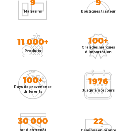
9
9
Magasins
Boutiques traiteur
100+
11 000+
Grandes marques
Produits
d'importation
100+
1976
Pays de provenance
Jusqu'à nos jours
différents
30 000
22
m² d'entrepôt
Camions en propre