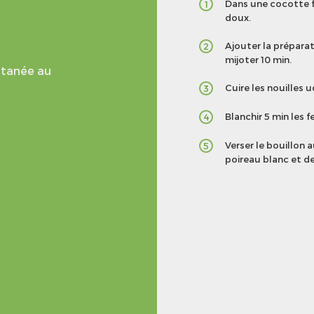
Dans une cocotte fai
1
doux.
Ajouter la préparat
2
mijoter 10 min.
antanée au
Cuire les nouilles 
3
Blanchir 5 min les f
4
Verser le bouillon 
5
poireau blanc et de