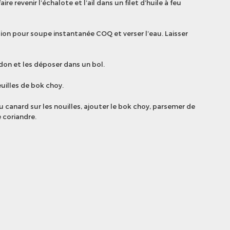
re revenir l’échalote et l’ail dans un filet d’huile à feu
ion pour soupe instantanée COQ et verser l’eau. Laisser
udon et les déposer dans un bol.
euilles de bok choy.
au canard sur les nouilles, ajouter le bok choy, parsemer de
 coriandre.