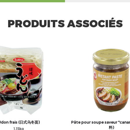
PRODUITS ASSOCIÉS
Udon frais (日式乌冬面)
Pâte pour soupe saveur "can
料)
1,15kg