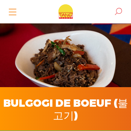
BULGOGI DE BOEUF (불
고기)