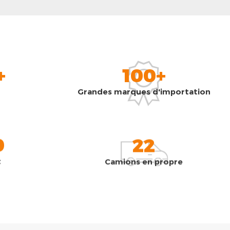
+
100+
Grandes marques d'importation
0
22
t
Camions en propre