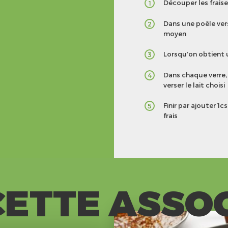
Découper les fraise
1
Dans une poêle vers
2
moyen
Lorsqu’on obtient 
3
Dans chaque verre, 
4
verser le lait choisi
Finir par ajouter 1
5
frais
ETTE ASSO