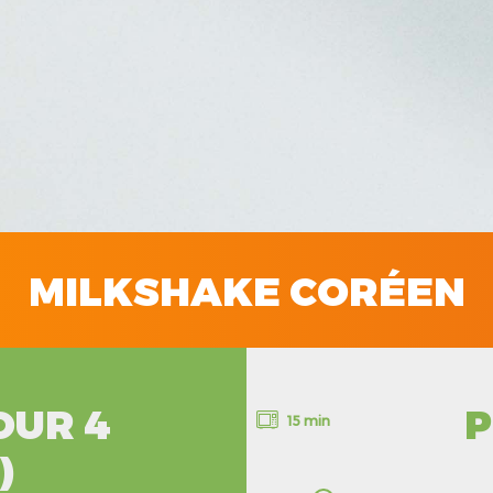
MILKSHAKE CORÉEN
OUR 4
P
15 min
)