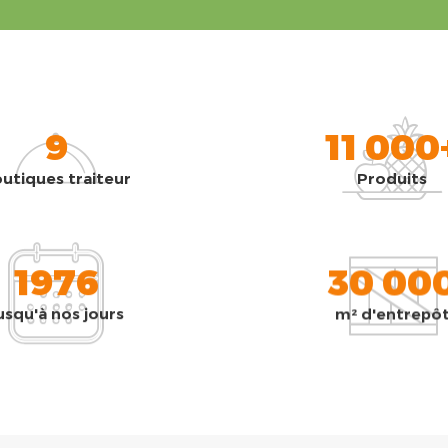
9
11 000
utiques traiteur
Produits
1976
30 00
usqu'à nos jours
m² d'entrepô