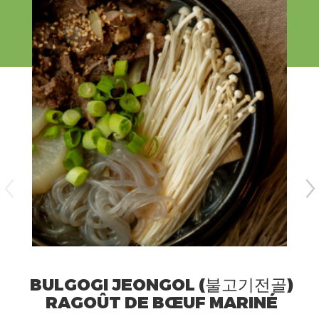
BULGOGI JEONGOL (불고기전골)
RAGOÛT DE BŒUF MARINÉ