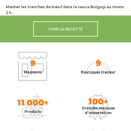
Mariner les tranches de bœuf dans la sauce Bulgogi au moins
2 h...
VOIR LA RECETTE
9
9
Magasins
Boutiques traiteur
100+
11 000+
Grandes marques
Produits
d'importation