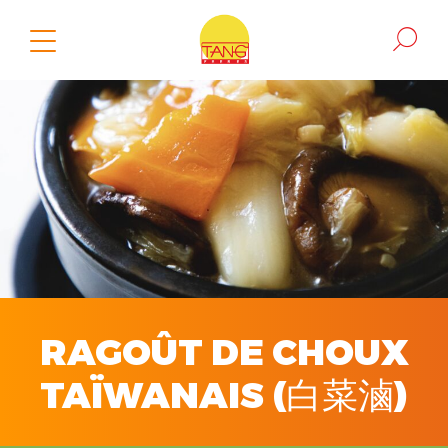
RAGOÛT DE CHOUX
TAÏWANAIS (白菜滷)