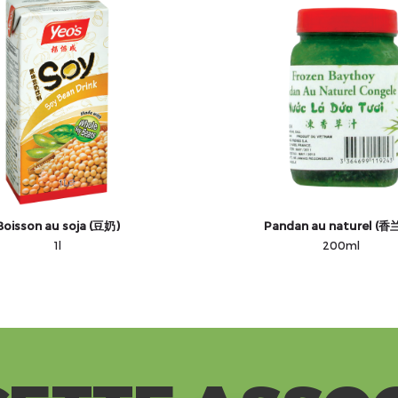
Boisson au soja (豆奶)
Pandan au naturel (香
1l
200ml