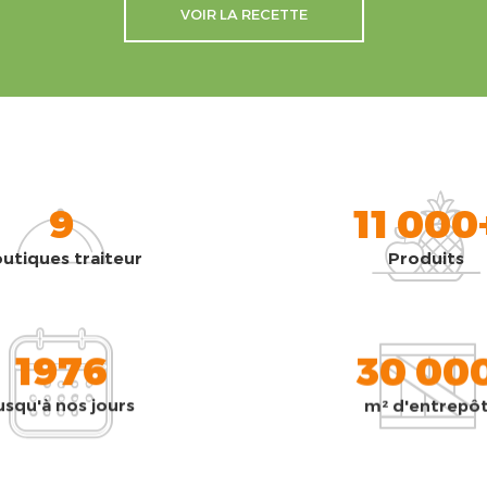
VOIR LA RECETTE
9
11 000
utiques traiteur
Produits
1976
30 00
usqu'à nos jours
m² d'entrepô