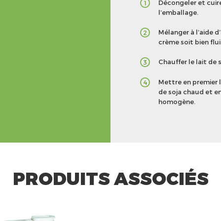
Décongeler et cuire
1
l’emballage.
Mélanger à l’aide 
2
crème soit bien flui
Chauffer le lait de
3
Mettre en premier l
4
de soja chaud et en
homogène.
PRODUITS ASSOCIÉS