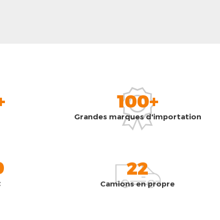
+
100+
Grandes marques d'importation
0
22
t
Camions en propre