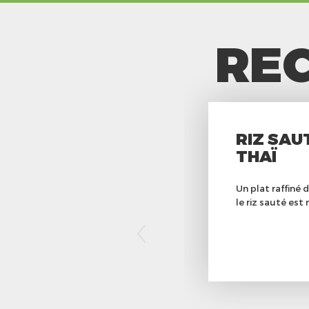
REC
RIZ SAU
THAÏ
Un plat raffiné 
le riz sauté est 