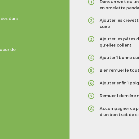
Dans un wok ou une 
1
en omelette penda
pées dans
Ajouter les crevett
2
cuire
Ajouter les pâtes de
3
qu’elles collent
gueur de
Ajouter 1 bonne cu
4
Bien remuer le tout
5
Ajouter enfin 1 poi
6
Remuer 1 dernière m
7
Accompagner ce pl
8
d’un bon trait de ci