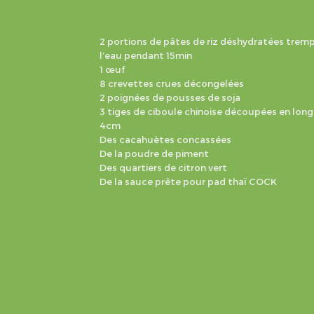
2 portions de pâtes de riz déshydratées trem
l’eau pendant 15min
1 œuf
8 crevettes crues décongelées
2 poignées de pousses de soja
3 tiges de ciboule chinoise découpées en lon
4cm
Des cacahuètes concassées
De la poudre de piment
Des quartiers de citron vert
De la sauce prête pour pad thaï COCK