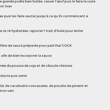
grande poêle bien huilée, casser l’œuf puis le faire le cuire
nt 1min
es puis les faire sauter jusqu’à ce qu’ils commencent à
 riz ré-hydratées, rajouter 1 trait d’huile pour éviter
illère de sauce préparée pour pad thaï COCK
 afin de bien incorporer la sauce
gnée de pousse de soja et de ciboule chinoise
inute puis servir
at de cacahuète concassées, de poudre de piment et
tron vert