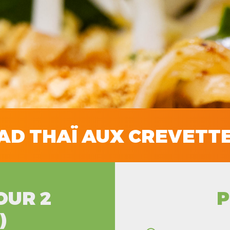
AD THAÏ AUX CREVETT
OUR 2
P
)