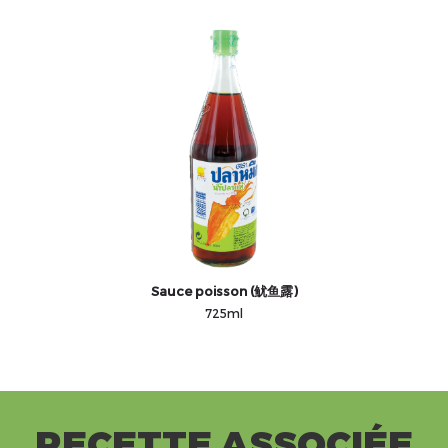
Sauce poisson (鱿鱼露)
725ml
RECETTE ASSOCIÉE