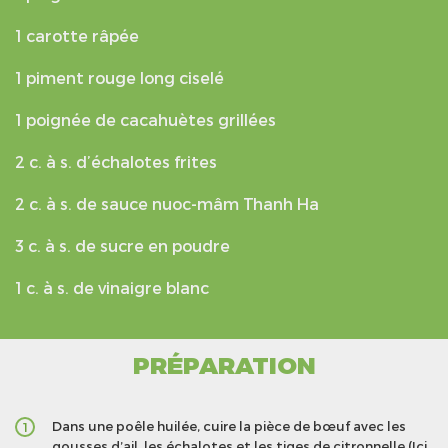
1 carotte râpée
1 piment rouge long ciselé
1 poignée de cacahuètes grillées
2 c. à s. d’échalotes frites
2 c. à s. de sauce nuoc-mâm Thanh Ha
3 c. à s. de sucre en poudre
1 c. à s. de vinaigre blanc
PRÉPARATION
Dans une poêle huilée, cuire la pièce de bœuf avec les
1
gousses d’ail, les échalotes et les tiges de citronnelle (Ici