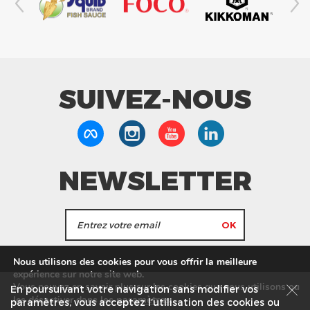
SUIVEZ-NOUS
NEWSLETTER
J'accepte de recevoir les actualités et les
Nous utilisons des cookies pour vous offrir la meilleure
informations de Tang Frères.
expérience sur notre site web.
Vous pouvez en savoir plus sur les cookies que nous utilisons ou
En poursuivant votre navigation sans modifier vos
les
paramètres
.
les désactiver dans
Nos Magasins
Service commercial
Recrutement
paramètres, vous acceptez l’utilisation des cookies ou