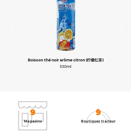
茶
Boisson thé noir arôme citron (柠檬红茶)
B
530ml
9
9
Magasins
Boutiques traiteur