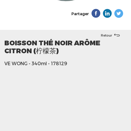
Partager
Retour
BOISSON THÉ NOIR ARÔME
CITRON (柠檬茶)
VE WONG
- 340ml
- 178129