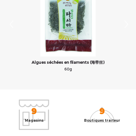
Algues séchées en filaments (海带丝)
60g
9
9
Magasins
Boutiques traiteur