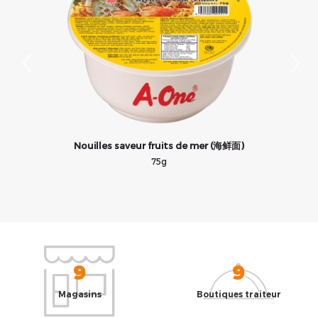
Nouilles saveur fruits de mer (海鲜面)
75g
9
9
Magasins
Boutiques traiteur