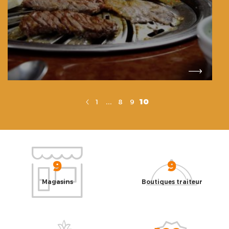
...
10
1
8
9
9
9
Magasins
Boutiques traiteur