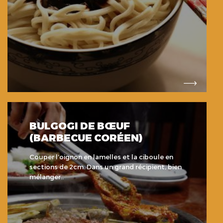
BULGOGI DE BŒUF
(BARBECUE CORÉEN)
Couper l’oignon en lamelles et la ciboule en
sections de 2cm. Dans un grand récipient, bien
mélanger..