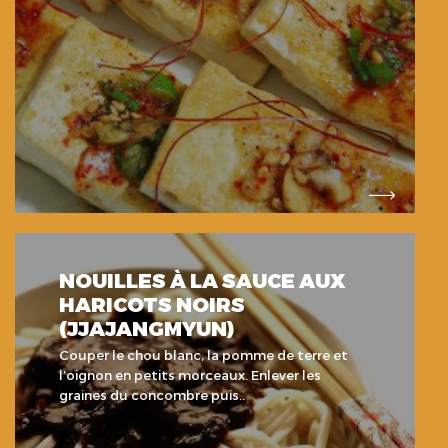
NOUILLES À LA SAUCE AUX
HARICOTS NOIRS
(JJAJANGMYUN)
Couper le chou blanc, la pomme de terre et
l’oignon en petits morceaux. Enlever les
graines du concombre puis..