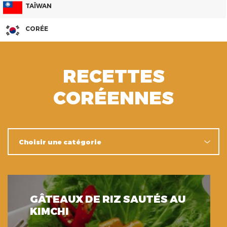
TAÏWAN
CORÉE
RECETTES
CORÉENNES
GÂTEAUX DE RIZ SAUTÉS AU
KIMCHI