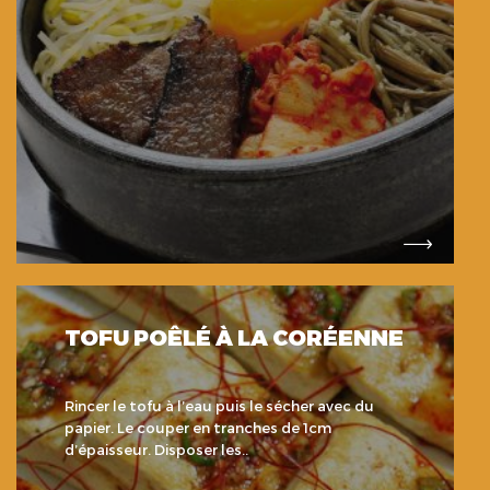
TOFU POÊLÉ À LA CORÉENNE
Rincer le tofu à l’eau puis le sécher avec du
papier. Le couper en tranches de 1cm
d’épaisseur. Disposer les..