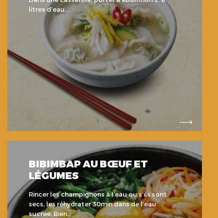
litres d’eau...
BIBIMBAP AU BŒUF ET
LÉGUMES
Rincer les champignons à l’eau ou s’ils sont
secs, les réhydrater 30min dans de l’eau
sucrée. Bien..