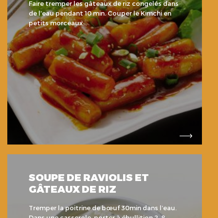
Faire tremper les gâteaux de riz congelés dans
de l’eau pendant 10 min. Couper le Kimchi en
petits morceaux...
SOUPE DE RAVIOLIS ET
GÂTEAUX DE RIZ
Tremper la poitrine de bœuf 30min dans l’eau.
Dans une casserole, porter à ébullition 2. 8