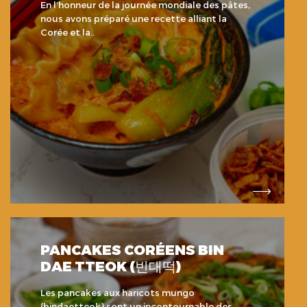
En l’honneur de la journée mondiale des pâtes,
nous avons préparé une recette alliant la
Corée et la..
PANCAKES CORÉENS BIN
DAE TTEOK (빈대떡)
Les pancakes aux haricots mungo
(bindaetteok) sont un incontournable des