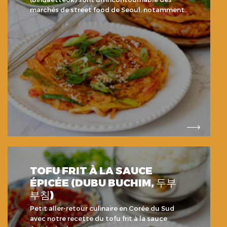
marchés de street food de Seoul, notamment..
TOFU FRIT À LA SAUCE
ÉPICÉE (DUBU BUCHIM, 두부
부침)
Petit aller-retour culinaire en Corée du Sud
avec notre recette du tofu frit à la sauce