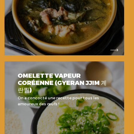
OMELETTE VAPEUR
CORÉENNE (GYERAN JJIM 계
란찜)
On a concocté une recette pour tous les
amoureux des œufs !