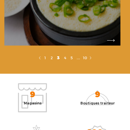
...
3
1
2
4
5
10
9
9
Magasins
Boutiques traiteur