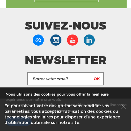
SUIVEZ-NOUS
9
9
Magasins
Boutiques traiteur
NEWSLETTER
100+
11 000+
Grandes marques
Produits
d'importation
J'accepte de recevoir les actualités et les
Nous utilisons des cookies pour vous offrir la meilleure
informations de Tang Frères.
expérience sur notre site web.
100+
Vous pouvez en savoir plus sur les cookies que nous utilisons ou
1976
En poursuivant votre navigation sans modifier vos
les
paramètres
.
les désactiver dans
Nos Magasins
Service commercial
Recrutement
paramètres, vous acceptez l’utilisation des cookies ou
Pays de provenance
technologies similaires pour disposer d’une expérience
Jusqu'à nos jours
Plan du site
Mentions légales
différents
Accepter
d’utilisation optimale sur notre site.
© Tang Frères 2026