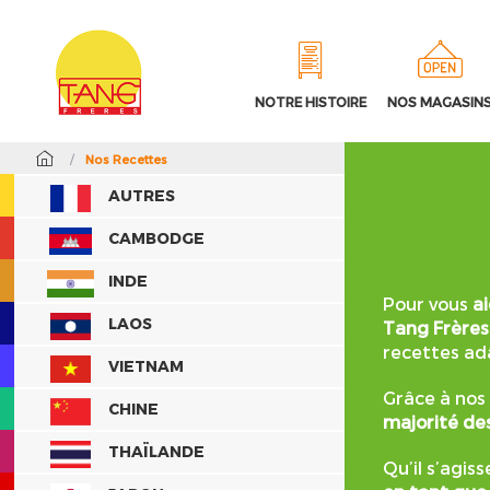
NOTRE HISTOIRE
NOS MAGASIN
/
Nos Recettes
AUTRES
CAMBODGE
INDE
Pour vous
a
LAOS
Tang Frères
recettes ad
VIETNAM
Grâce à nos
CHINE
majorité des
THAÏLANDE
Qu’il s’agis