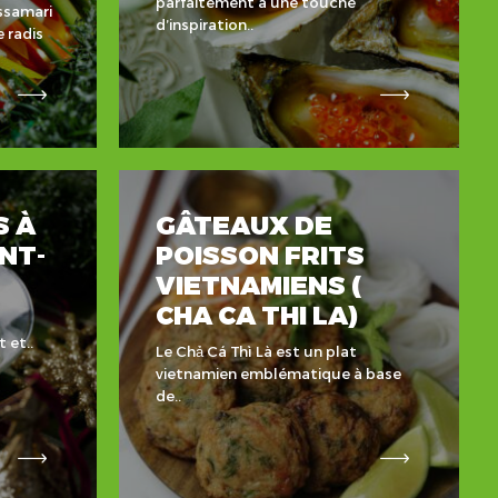
parfaitement à une touche
ssamari
d’inspiration..
 radis
S À
GÂTEAUX DE
INT-
POISSON FRITS
VIETNAMIENS (
CHA CA THI LA)
 et..
Le Chả Cá Thì Là est un plat
vietnamien emblématique à base
de..