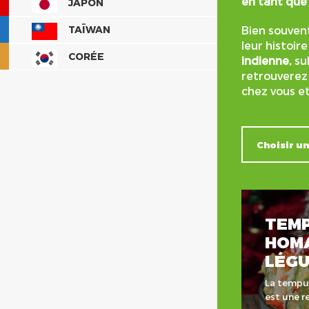
en tant que 
JAPON
TAÏWAN
Bien souvent
leur histoir
CORÉE
indienne,
su
retrouverez 
chez vous et
TEMP
HOM
LÉG
La tempu
est une r