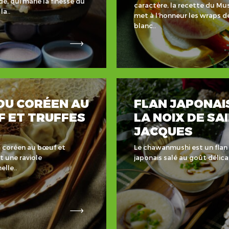
, qui marie la finesse du
caractère, la recette du Mu
la..
met à l’honneur les wraps de
blanc..
U CORÉEN AU
FLAN JAPONAI
 ET TRUFFES
LA NOIX DE SA
JACQUES
 coréen au bœuf et
Le chawanmushi est un flan
t une raviole
japonais salé au goût délicat
elle..