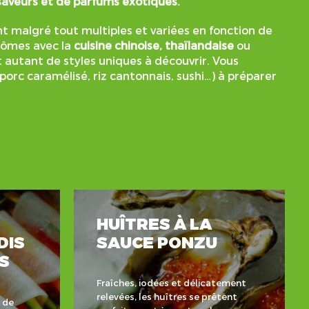
 saveurs et de parfums exotiques.
t malgré tout multiples et variées en fonction de
arômes avec la
cuisine chinoise, thaïlandaise
ou
t autant de styles uniques à découvrir. Vous
porc caramélisé, riz cantonnais, sushi…) à préparer
HUÎTRES À LA
DIS
SAUCE PONZU
S
Fraîches, iodées et délicatement
relevées, les huîtres se prêtent
e de