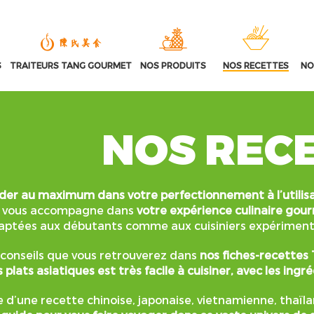
S
TRAITEURS TANG GOURMET
NOS PRODUITS
NOS RECETTES
NO
NOS REC
ider au maximum dans votre perfectionnement à l’utilis
vous accompagne dans
votre expérience culinaire go
aptées aux débutants comme aux cuisiniers expériment
 conseils que vous retrouverez dans
nos fiches-recettes 
 plats asiatiques est très facile à cuisiner, avec les ing
se d’une recette chinoise, japonaise, vietnamienne, thaïl