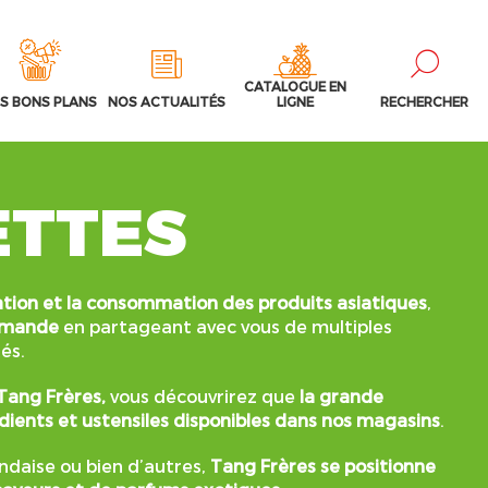
CATALOGUE EN
S BONS PLANS
NOS ACTUALITÉS
LIGNE
RECHERCHER
ETTES
ation et la consommation des produits asiatiques
,
urmande
en partageant avec vous de multiples
és.
Tang Frères,
vous découvrirez que
la grande
rédients et ustensiles disponibles dans nos magasins
.
andaise ou bien d’autres,
Tang Frères se positionne