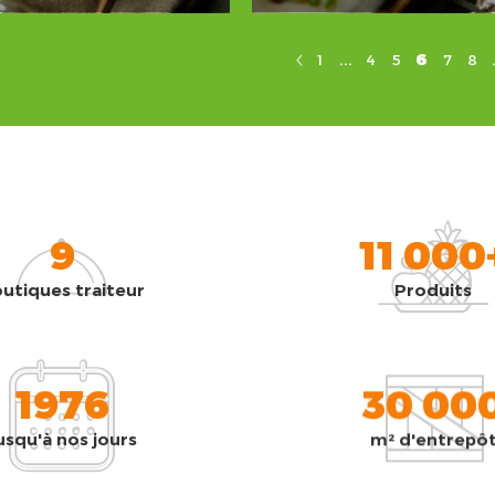
...
6
1
4
5
7
8
9
11 000
utiques traiteur
Produits
1976
30 00
usqu'à nos jours
m² d'entrepô