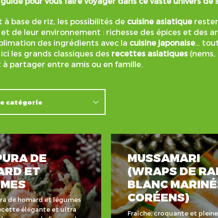
guide pour vous faire voyager dans ce vaste univers de
 à base de riz, les possibilités de
cuisine asiatique
resten
e et de leur environnement : richesse des épices et des 
blimation des ingrédients avec la
cuisine japonaise
… tou
ici les grands classiques des
recettes asiatiques
(nems, 
 à partager entre amis ou en famille.
URA DE
MUSSAMARI
ARD ET
(WRAPS DE RA
UMES
BLANC MARINÉ
CORÉENS)
ra de homard et légumes
ecette élégante et ultra
Fraîche, croquante et plein