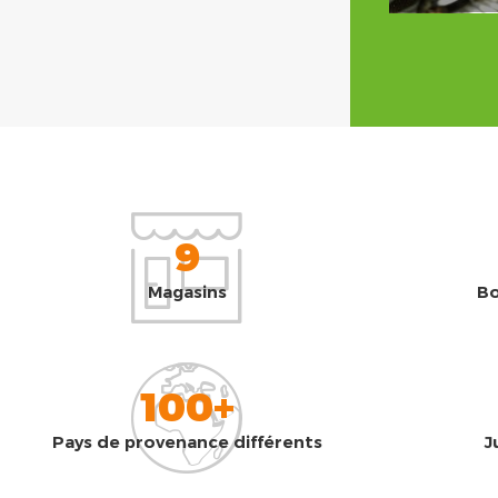
9
Magasins
Bo
100+
Pays de provenance différents
J