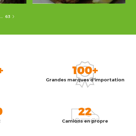
...
63
+
100+
Grandes marques d'importation
0
22
t
Camions en propre