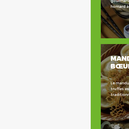
gourmande
homard à 
MAND
BŒUF
Le mandu
truffes es
traditionn