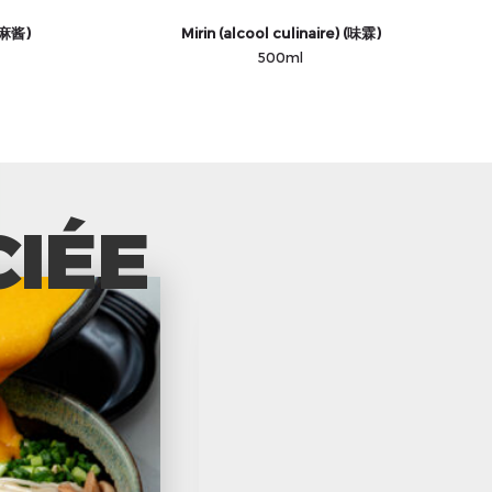
芝麻酱)
Mirin (alcool culinaire) (味霖)
500ml
CIÉE
RAMEN AUX
TTEOKBOKKI
(RABOKKI)
Dans une casserole, chauffer 