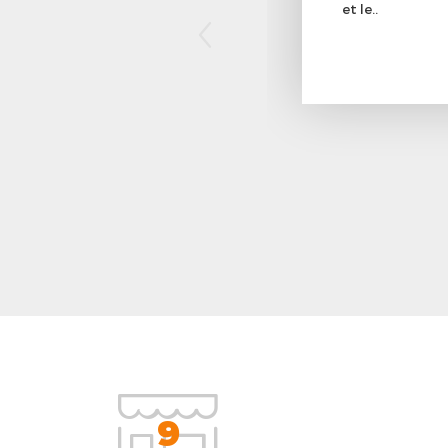
et le..
9