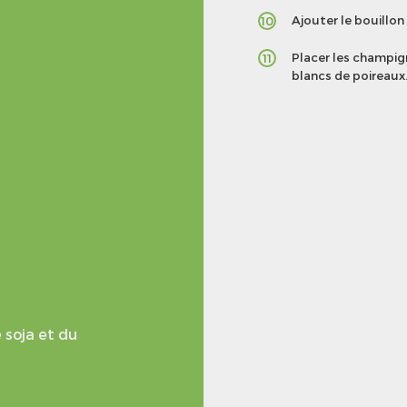
Ajouter le bouillo
10
Placer les champign
11
blancs de poireaux
 soja et du