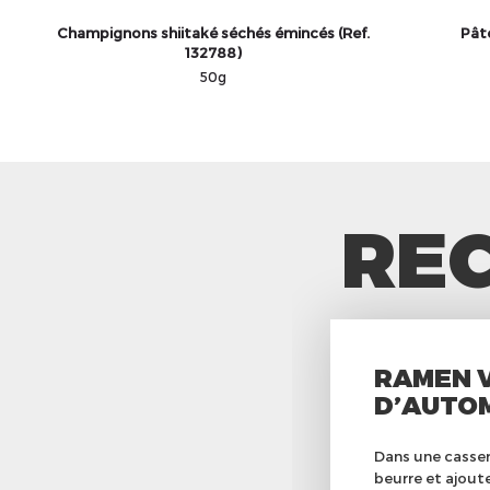
Champignons shiitaké séchés émincés (Ref.
Pât
132788)
50g
REC
RAMEN 
D’AUTO
Dans une cassero
beurre et ajoute