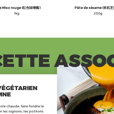
e Miso rouge (红色味噌酱)
Pâte de sésame (有机
1kg
200g
ETTE ASSO
VÉGÉTARIEN
MNE
le chaude, faire fondre le
r les oignons, les potirons