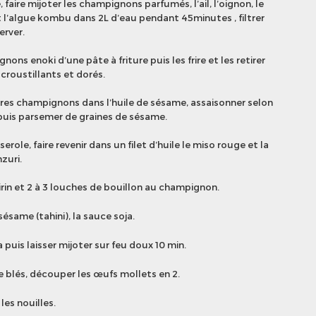
faire mijoter les champignons parfumés, l’ail, l’oignon, le
t l’algue kombu dans 2L d’eau pendant 45minutes , filtrer
erver.
ons enoki d’une pâte à friture puis les frire et les retirer
 croustillants et dorés.
utres champignons dans l’huile de sésame, assaisonner selon
uis parsemer de graines de sésame.
role, faire revenir dans un filet d’huile le miso rouge et la
zuri.
rin et 2 à 3 louches de bouillon au champignon.
sésame (tahini), la sauce soja.
ja puis laisser mijoter sur feu doux 10 min.
de blés, découper les œufs mollets en 2.
les nouilles.