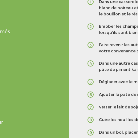
Dans une casserole, 
1
blanc de poireau e
le bouillon et le rés
Enrober les champign
2
umés
lorsqu’ils sont bien
Faire revenir les a
3
votre convenance p
Dans une autre casse
4
pâte de piment kan
Déglacer avec le mi
5
Ajouter la pâte de 
6
Verser le lait de so
7
Cuire les nouilles 
8
ri
Dans un bol, placer 
9