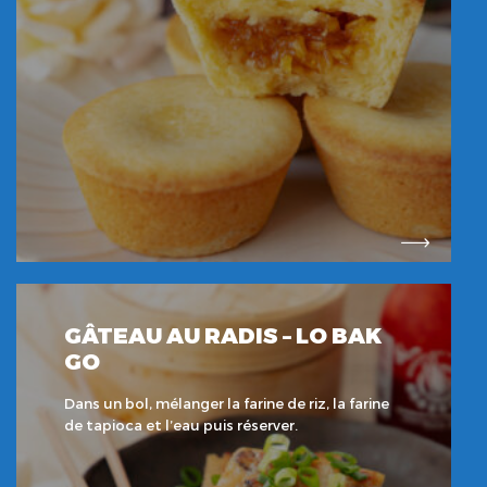
GÂTEAU AU RADIS – LO BAK
GO
Dans un bol, mélanger la farine de riz, la farine
de tapioca et l’eau puis réserver.