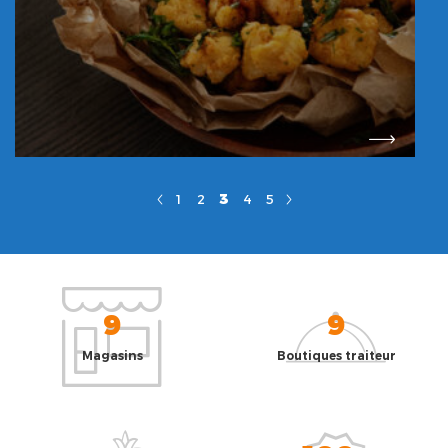
3
1
2
4
5
9
9
Magasins
Boutiques traiteur