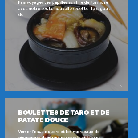
Fais voyager tes papilles sur l’île de Formose
avec notre toute nouvelle recette : le ragoût
de..
BOULETTES DE TARO ET DE
PATATE DOUCE
Verser l’eau, le sucre et les morceaux de
gingembre dans une casserole et laisser