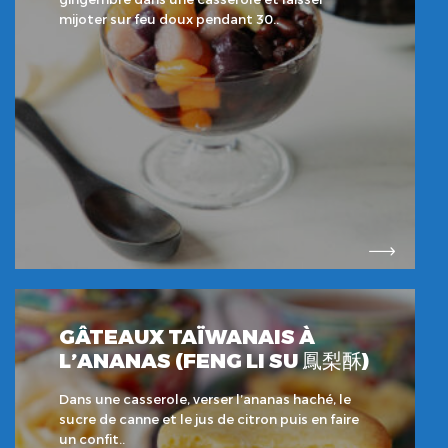
mijoter sur feu doux pendant 30..
GÂTEAUX TAÏWANAIS À
L’ANANAS (FENG LI SU 鳳梨酥)
Dans une casserole, verser l’ananas haché, le
sucre de canne et le jus de citron puis en faire
un confit..