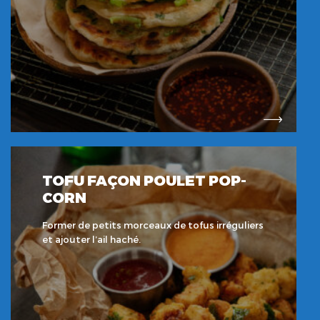
TOFU FAÇON POULET POP-
CORN
Former de petits morceaux de tofus irréguliers
et ajouter l’ail haché.