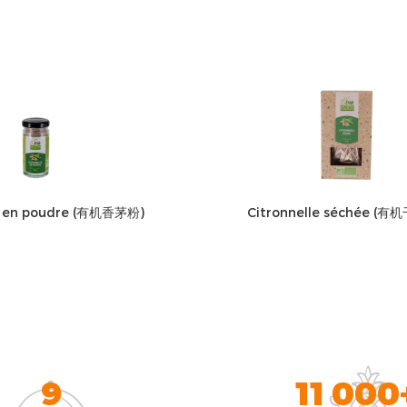
le en poudre (有机香茅粉)
Citronnelle séchée (
9
11 000