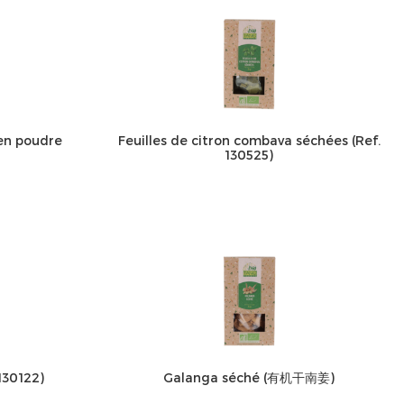
 en poudre
Feuilles de citron combava séchées (Ref.
130525)
130122)
Galanga séché (有机干南姜)