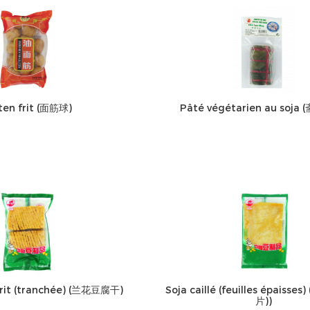
ten frit (面筋球)
Pâté végétarien au soja
frit (tranchée) (兰花豆腐干)
Soja caillé (feuilles épaiss
片))