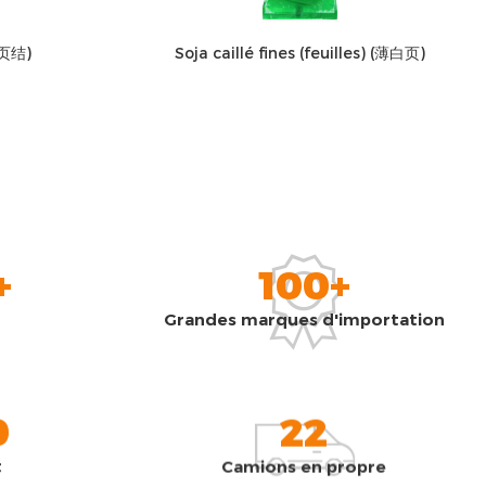
白页结)
Soja caillé fines (feuilles) (薄白页)
+
100+
Grandes marques d'importation
0
22
t
Camions en propre