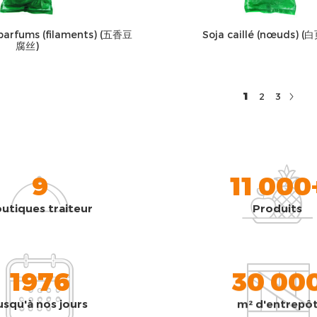
 parfums (filaments) (五香豆
Soja caillé (nœuds) (
腐丝)
1
2
3
9
11 000
utiques traiteur
Produits
1976
30 00
usqu'à nos jours
m² d'entrepô