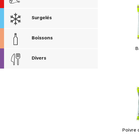
Surgelés
Boissons
B
Divers
Poivre