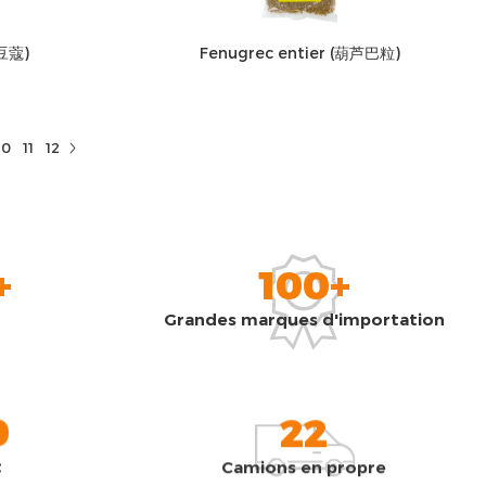
小豆蔻)
Fenugrec entier (葫芦巴粒)
10
11
12
+
100+
Grandes marques d'importation
0
22
t
Camions en propre