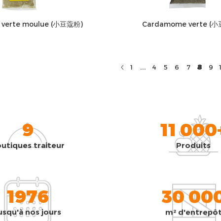
verte moulue (小豆蔻粉)
Cardamome verte (
...
8
1
4
5
6
7
9
9
11 000
utiques traiteur
Produits
1976
30 00
usqu'à nos jours
m² d'entrepô