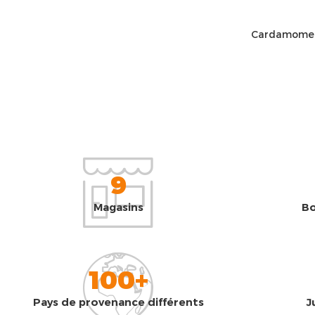
Cardamome 
9
Magasins
Bo
100+
Pays de provenance différents
J