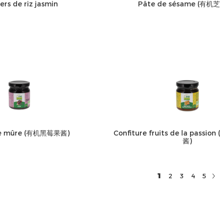
ers de riz jasmin
Pâte de sésame (有机
re mûre (有机黑莓果酱)
Confiture fruits de la pass
酱)
1
2
3
4
5