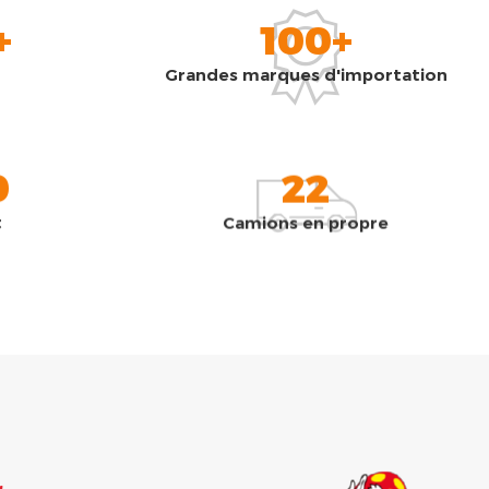
+
100+
Grandes marques d'importation
0
22
t
Camions en propre