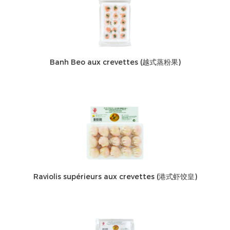
Banh Beo aux crevettes (越式蒸粉果)
Raviolis supérieurs aux crevettes (港式虾饺皇)