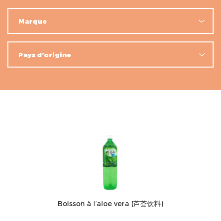
Boisson à l’aloe vera (芦荟饮料)