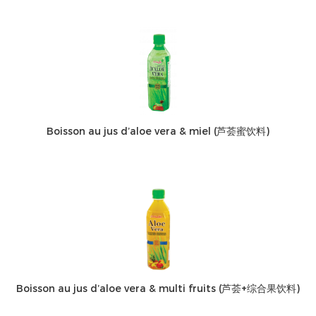
Boisson au jus d’aloe vera & miel (芦荟蜜饮料)
Boisson au jus d’aloe vera & multi fruits (芦荟+综合果饮料)