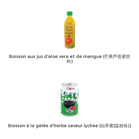
Boisson aux jus d’aloe vera et de mangue (芒果芦荟蜜饮
料)
Boisson à la gelée d’herbe saveur lychee (仙草蜜(荔枝味))