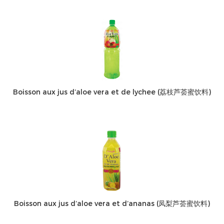
Boisson aux jus d’aloe vera et de lychee (荔枝芦荟蜜饮料)
Boisson aux jus d’aloe vera et d’ananas (凤梨芦荟蜜饮料)