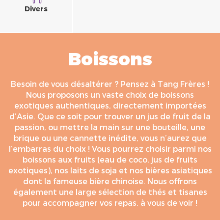
Divers
Boissons
Besoin de vous désaltérer ? Pensez à Tang Frères !
Nous proposons un vaste choix de boissons
exotiques authentiques, directement importées
d’Asie. Que ce soit pour trouver un jus de fruit de la
passion, ou mettre la main sur une bouteille, une
brique ou une cannette inédite, vous n’aurez que
l’embarras du choix ! Vous pourrez choisir parmi nos
boissons aux fruits (eau de coco, jus de fruits
exotiques), nos laits de soja et nos bières asiatiques
dont la fameuse bière chinoise. Nous offrons
également une large sélection de thés et tisanes
pour accompagner vos repas. à vous de voir !