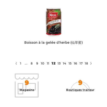
Boisson à la gelée d’herbe (仙草蜜)
...
12
1
8
9
10
11
13
14
15
16
17
18
9
9
Magasins
Boutiques traiteur