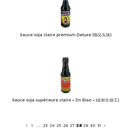
Sauce soja claire premium Deluxe (御品头抽)
Sauce soja supérieure claire « Jin Biao » (金标生抽王)
...
28
1
23
24
25
26
27
29
30
31