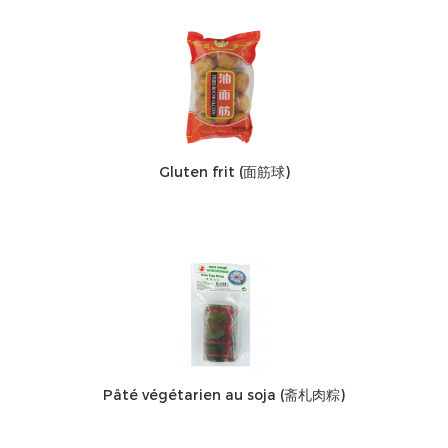
Gluten frit (面筋球)
Pâté végétarien au soja (斋札肉粽)