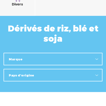
Divers
Dérivés de riz, blé et
soja