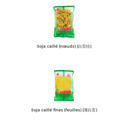
Soja caillé (nœuds) (白页结)
Soja caillé fines (feuilles) (薄白页)