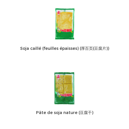
Soja caillé (feuilles épaisses) (厚百页(豆腐片))
Pâte de soja nature (豆腐干)