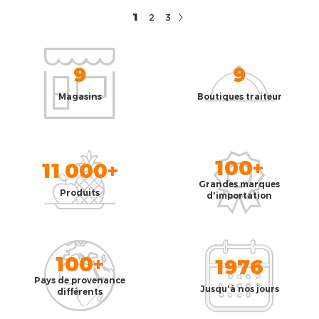
1
2
3
9
9
Magasins
Boutiques traiteur
100+
11 000+
Grandes marques
Produits
d'importation
100+
1976
Pays de provenance
Jusqu'à nos jours
différents