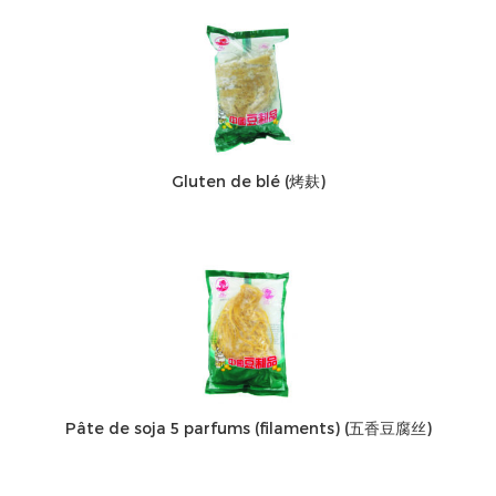
Gluten de blé (烤麸)
Pâte de soja 5 parfums (filaments) (五香豆腐丝)