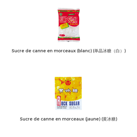
Sucre de canne en morceaux (blanc) (单晶冰糖（白）)
Sucre de canne en morceaux (jaune) (黄冰糖)