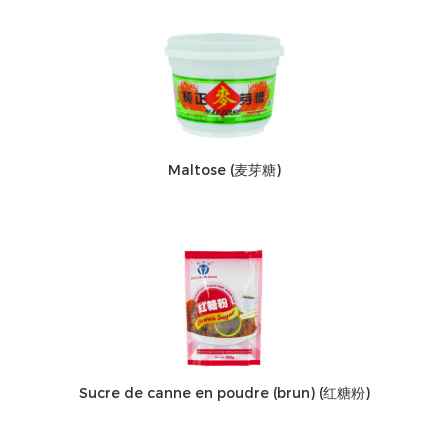
Maltose (麦芽糖)
Sucre de canne en poudre (brun) (红糖粉)