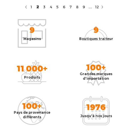
...
2
1
3
4
5
6
7
8
9
12
9
9
Magasins
Boutiques traiteur
100+
11 000+
Grandes marques
Produits
d'importation
100+
1976
Pays de provenance
Jusqu'à nos jours
différents