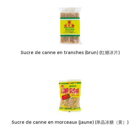
Sucre de canne en tranches (brun) (红糖冰片)
Sucre de canne en morceaux (jaune) (单晶冰糖（黄）)