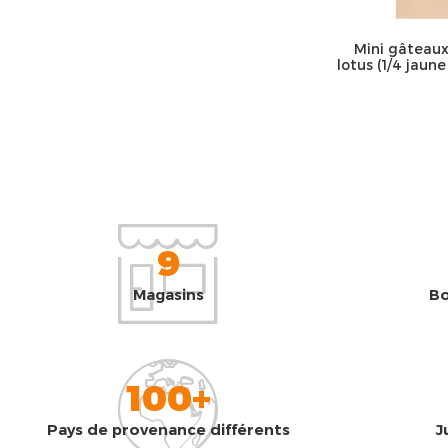
Mini gâteaux
lotus (1/4 j
9
Magasins
Bo
100+
Pays de provenance différents
J