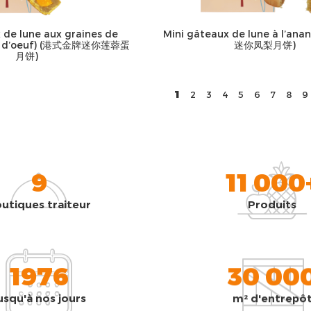
 de lune aux graines de
Mini gâteaux de lune à l’a
aune d’oeuf) (港式金牌迷你莲蓉蛋
迷你凤梨月饼)
月饼)
1
2
3
4
5
6
7
8
9
9
11 000
utiques traiteur
Produits
1976
30 00
usqu'à nos jours
m² d'entrepô