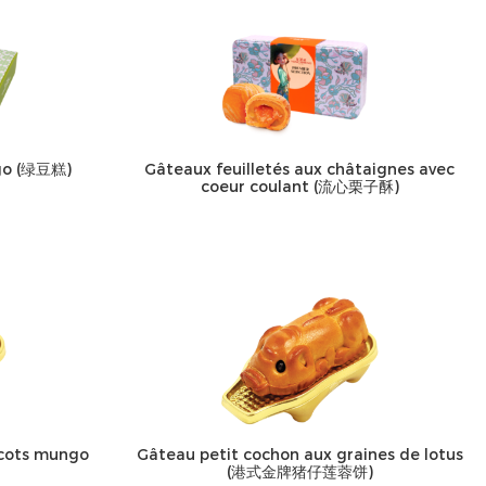
go (绿豆糕)
Gâteaux feuilletés aux châtaignes avec
coeur coulant (流心栗子酥)
icots mungo
Gâteau petit cochon aux graines de lotus
(港式金牌猪仔莲蓉饼)