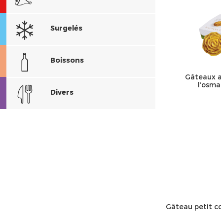
Surgelés
Boissons
Gâteaux a
l’osm
Divers
Gâteau petit c