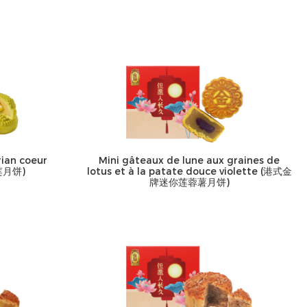
rian coeur
Mini gâteaux de lune aux graines de
莲月饼)
lotus et à la patate douce violette (港式金
牌迷你莲蓉薯月饼)