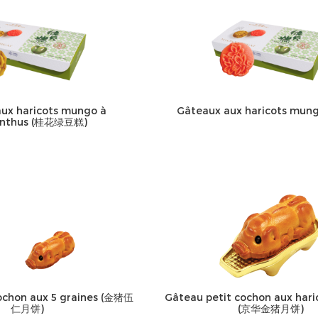
ux haricots mungo à
Gâteaux aux haricots mun
anthus (桂花绿豆糕)
ochon aux 5 graines (金猪伍
Gâteau petit cochon aux har
仁月饼)
(京华金猪月饼)