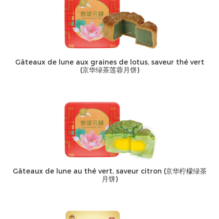
Gâteaux de lune aux graines de lotus, saveur thé vert
(京华绿茶莲蓉月饼)
Gâteaux de lune au thé vert, saveur citron (京华柠檬绿茶
月饼)