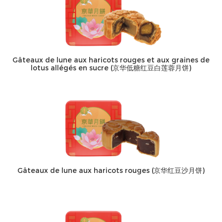
Gâteaux de lune aux haricots rouges et aux graines de
lotus allégés en sucre (京华低糖红豆白莲蓉月饼)
Gâteaux de lune aux haricots rouges (京华红豆沙月饼)