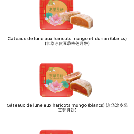
Gâteaux de lune aux haricots mungo et durian (blancs)
(京华冰皮豆蓉榴莲月饼)
Gâteaux de lune aux haricots mungo (blancs) (京华冰皮绿
豆蓉月饼)