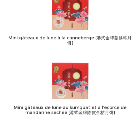
Mini gâteaux de lune à la canneberge (港式金牌蔓越莓月
饼)
Mini gâteaux de lune au kumquat et à l’écorce de
mandarine séchée (港式金牌陈皮金桔月饼)