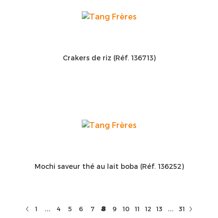
Crakers de riz (Réf. 136713)
Mochi saveur thé au lait boba (Réf. 136252)
...
...
8
1
4
5
6
7
9
10
11
12
13
31