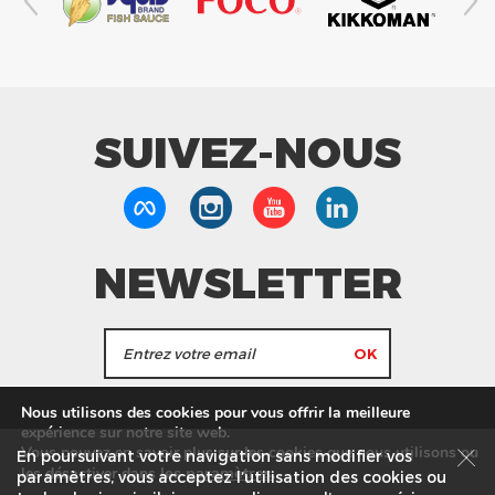
SUIVEZ-NOUS
NEWSLETTER
J'accepte de recevoir les actualités et les
Nous utilisons des cookies pour vous offrir la meilleure
informations de Tang Frères.
expérience sur notre site web.
Vous pouvez en savoir plus sur les cookies que nous utilisons ou
En poursuivant votre navigation sans modifier vos
les
paramètres
.
les désactiver dans
Nos Magasins
Service commercial
Recrutement
paramètres, vous acceptez l’utilisation des cookies ou