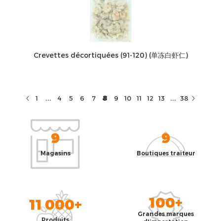
Crevettes décortiquées (91-120) (单冻白虾仁)
...
...
8
1
4
5
6
7
9
10
11
12
13
38
9
9
Magasins
Boutiques traiteur
100+
11 000+
Grandes marques
Produits