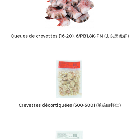
Queues de crevettes (16-20), 6/PB1,8K-PN (去头黑虎虾)
Crevettes décortiquées (300-500) (单冻白虾仁)