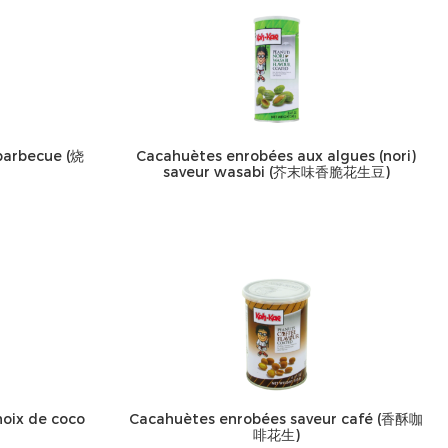
barbecue (烧
Cacahuètes enrobées aux algues (nori)
saveur wasabi (芥末味香脆花生豆)
oix de coco
Cacahuètes enrobées saveur café (香酥咖
啡花生)