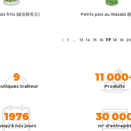
pois frits (罐装酥青豆)
Petits pois au Wasabi 
...
17
1
13
14
15
16
18
19
20
9
11 000
utiques traiteur
Produits
1976
30 00
usqu'à nos jours
m² d'entrepô