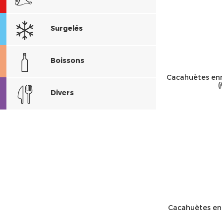
Surgelés
Boissons
Cacahuètes enr
Divers
Cacahuètes en