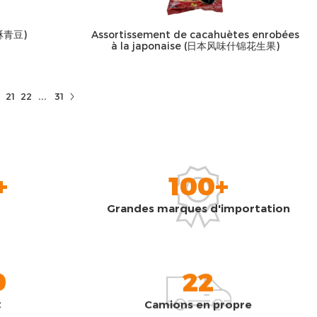
(酥青豆)
Assortissement de cacahuètes enrobées
à la japonaise (日本风味什锦花生果)
...
21
22
31
+
100+
Grandes marques d'importation
0
22
t
Camions en propre