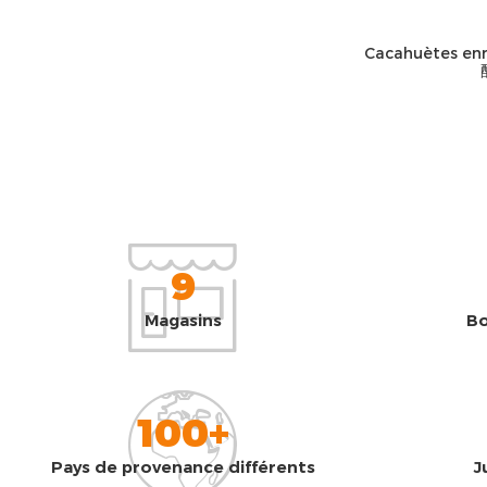
Cacahuètes enr
9
Magasins
Bo
100+
Pays de provenance différents
J