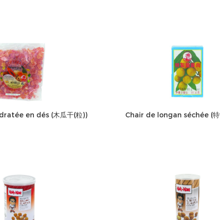
dratée en dés (木瓜干(粒))
Chair de longan séchée