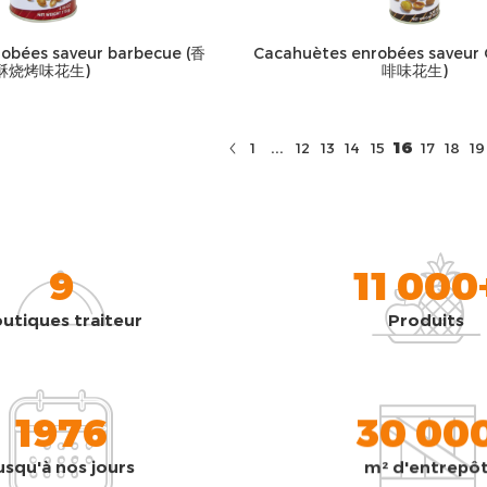
obées saveur barbecue (香
Cacahuètes enrobées saveur
酥烧烤味花生)
啡味花生)
...
16
1
12
13
14
15
17
18
19
9
11 000
utiques traiteur
Produits
1976
30 00
usqu'à nos jours
m² d'entrepô