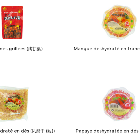
nes grillées (烤甘栗)
Mangue deshydraté en tran
draté en dés (凤梨干 (粒))
Papaye deshydratée en dés