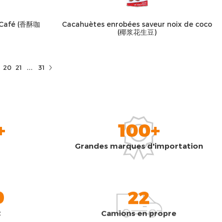
 Café (香酥咖
Cacahuètes enrobées saveur noix de coco
(椰浆花生豆)
...
20
21
31
+
100+
Grandes marques d'importation
0
22
t
Camions en propre