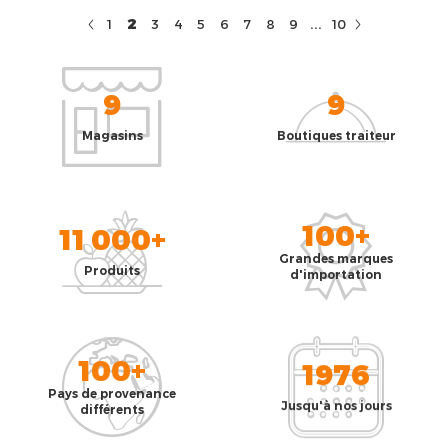
...
2
1
3
4
5
6
7
8
9
10
9
9
Magasins
Boutiques traiteur
100+
11 000+
Grandes marques
Produits
d'importation
100+
1976
Pays de provenance
Jusqu'à nos jours
différents