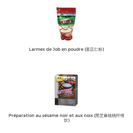
Larmes de Job en poudre (薏苡仁粉)
Préparation au sésame noir et aux noix (黑芝麻核桃纤维
饮)