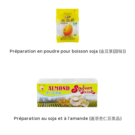
Préparation en poudre pour boisson soja (金豆浆(甜味))
Préparation au soja et à l’amande (速溶杏仁豆浆晶)