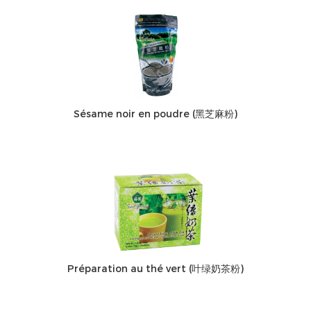
Sésame noir en poudre (黑芝麻粉)
Préparation au thé vert (叶绿奶茶粉)